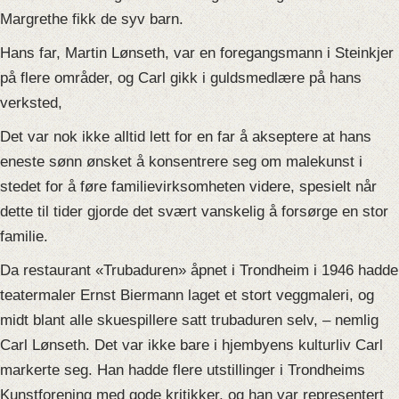
Margrethe fikk de syv barn.
Hans far, Martin Lønseth, var en foregangsmann i Steinkjer
på flere områder, og Carl gikk i guldsmedlære på hans
verksted,
Det var nok ikke alltid lett for en far å akseptere at hans
eneste sønn ønsket å konsentrere seg om malekunst i
stedet for å føre familievirksomheten videre, spesielt når
dette til tider gjorde det svært vanskelig å forsørge en stor
familie.
Da restaurant «Trubaduren» åpnet i Trondheim i 1946 hadde
teatermaler Ernst Biermann laget et stort veggmaleri, og
midt blant alle skuespillere satt trubaduren selv, – nemlig
Carl Lønseth. Det var ikke bare i hjembyens kulturliv Carl
markerte seg. Han hadde flere utstillinger i Trondheims
Kunstforening med gode kritikker, og han var representert