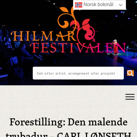
Norsk bokmål
Forestilling: Den malende
trubadur – CARL LØNSETH