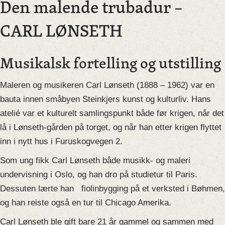
Den malende trubadur –
CARL LØNSETH
Musikalsk fortelling og utstilling
Maleren og musikeren Carl Lønseth (1888 – 1962) var en
bauta innen småbyen Steinkjers kunst og kulturliv. Hans
atelié var et kulturelt samlingspunkt både før krigen, når det
lå i Lønseth-gården på torget, og når han etter krigen flyttet
inn i nytt hus i Furuskogvegen 2.
Som ung fikk Carl Lønseth både musikk- og maleri
undervisning i Oslo, og han dro på studietur til Paris.
Dessuten lærte han
fiolinbygging på et verksted i Bøhmen,
og han reiste også en tur til Chicago Amerika.
Carl Lønseth ble gift bare 21 år gammel og sammen med