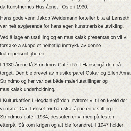
da Kunstnernes Hus åpnet i Oslo i 1930.
Hans gode venn Jakob Weidemann forteller bl.a at Lønseth
var helt avgjørende for hans egen kunstneriske utvikling.
Ved å lage en utstilling og en musikalsk presentasjon vil vi
forsøke å skape et helhetlig inntrykk av denne
kulturpersonligheten.
I 1930-årene lå Strindmos Café i Rolf Hansengården på
torget. Den ble drevet av musikerparet Oskar og Ellen Anna
Strindmo og her var det både maleriutstillinger og
musikalsk underholdning.
I Kulturkaféen i Hegdahl-gården inviterer vi til en kveld der
vi møter Carl Lønset før han skal åpne en utstilling i
Strindmos café i 1934, dessuten er vi med på festen
etterpå. Så kom krigen og alt ble forandret. I 1947 holder