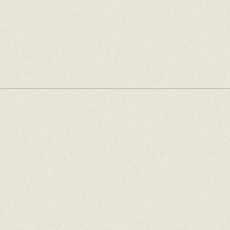
Offentlege tilskotsytarar