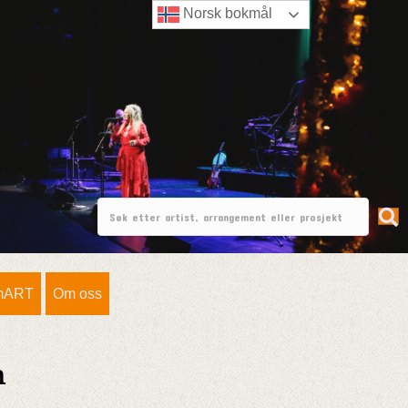
Norsk bokmål
mART
Om oss
n