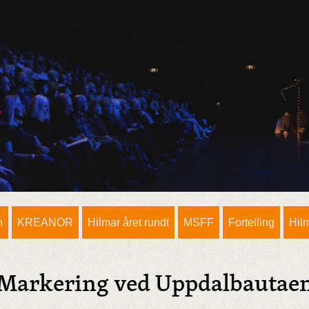
n
KREANOR
Hilmar året rundt
MSFF
Fortelling
Hil
Markering ved Uppdalbautae