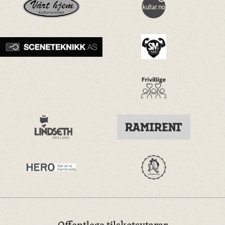
Offentlege tilskotsytarar