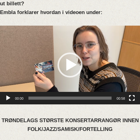
ut billett?
Embla forklarer hvordan i videoen under:
Videoavspiller
00:00
00:58
TRØNDELAGS STØRSTE KONSERTARRANGØR INNEN
FOLK/JAZZ/SAMISK/FORTELLING