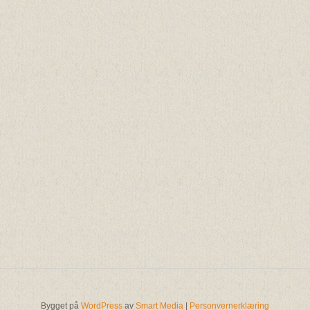
Bygget på
WordPress
av
Smart Media
|
Personvernerklæring