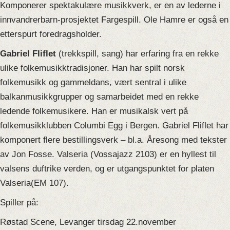
Komponerer spektakulære musikkverk, er en av lederne i
innvandrerbarn-prosjektet Fargespill. Ole Hamre er også en
etterspurt foredragsholder.
Gabriel Fliflet
(trekkspill, sang) har erfaring fra en rekke
ulike folkemusikktradisjoner. Han har spilt norsk
folkemusikk og gammeldans, vært sentral i ulike
balkanmusikkgrupper og samarbeidet med en rekke
ledende folkemusikere. Han er musikalsk vert på
folkemusikklubben Columbi Egg i Bergen. Gabriel Fliflet har
komponert flere bestillingsverk – bl.a. Åresong med tekster
av Jon Fosse. Valseria (Vossajazz 2103) er en hyllest til
valsens duftrike verden, og er utgangspunktet for platen
Valseria(EM 107).
Spiller på:
Røstad Scene, Levanger tirsdag 22.november