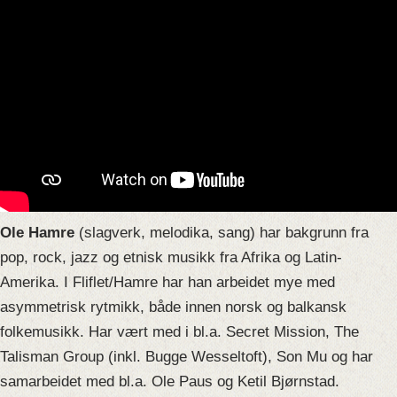
Ole Hamre
(slagverk, melodika, sang) har bakgrunn fra
pop, rock, jazz og etnisk musikk fra Afrika og Latin-
Amerika. I Fliflet/Hamre har han arbeidet mye med
asymmetrisk rytmikk, både innen norsk og balkansk
folkemusikk. Har vært med i bl.a. Secret Mission, The
Talisman Group (inkl. Bugge Wesseltoft), Son Mu og har
samarbeidet med bl.a. Ole Paus og Ketil Bjørnstad.