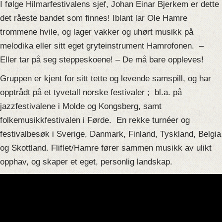
I følge Hilmarfestivalens sjef, Johan Einar Bjerkem er dette
det råeste bandet som finnes! Iblant lar Ole Hamre
trommene hvile, og lager vakker og uhørt musikk på
melodika eller sitt eget gryteinstrument Hamrofonen. –
Eller tar på seg steppeskoene! – De må bare oppleves!
Gruppen er kjent for sitt tette og levende samspill, og har
opptrådt på et tyvetall norske festivaler ; bl.a. på
jazzfestivalene i Molde og Kongsberg, samt
folkemusikkfestivalen i Førde. En rekke turnéer og
festivalbesøk i Sverige, Danmark, Finland, Tyskland, Belgia
og Skottland. Fliflet/Hamre fører sammen musikk av ulikt
opphav, og skaper et eget, personlig landskap.