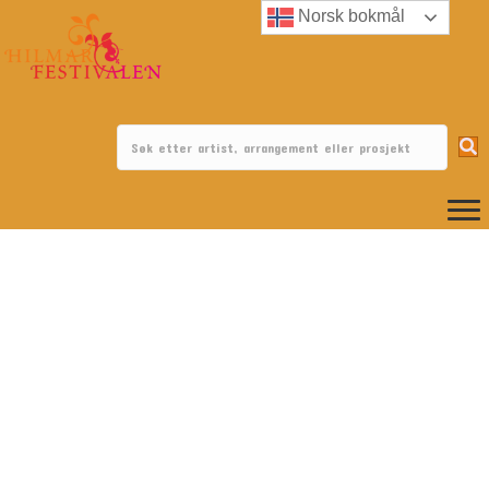
Norsk bokmål
Tema for Hilmarfestivalen 2026 er ARV. La deg gjerne
inspirere av det.
Invitasjon til alle elever i grunnskolen i
Snåsa, Inderøy,
Steinkjer, Verdal, Levanger og Frosta
: skriv ditt eget eventyr!
Premie: 1000,- kr til klassekasse
Vinner-eventyrene blir publisert i Trønder-Avisa.