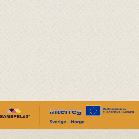
Offentlege tilskotsytarar