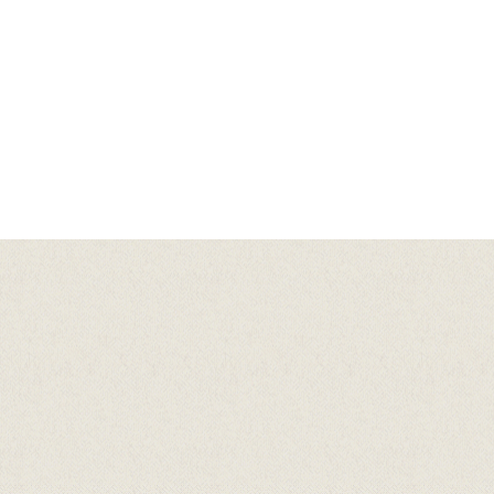
Vinnerne av eventyrskrivekonkurransen 2024 "Ordoppdageren Anna" av 2. trinn
Steinkjer skole , "Sofie og den magiske fele" skrevet av Nathalie Almli Amundsen
4.trinn, Steinkjer skole, "3 magiske bær" Skrevet av Ingrid Hovdan Molden 6. klasse
Henning skole og "Hilmar med sin magiske fiolin" skrevet av Ingri Linnea Svepstad,
Thale Blakstad Folgerø, og Iver Grevskott 8F Steinkjer Ungdomsskole Konkurransen
ble gjennomført i samarbeid mellom Trønder-Avisa, Nord universitet, SpareBank 1
SMN, Steinkjer Fortellerforum og Hilmar. Foto: Hilmarfestivalen.
Hovedsamarbeidspartnarar