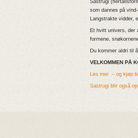
Sastrugi (flertallsfo
som dannes på vind-e
Langstrakte vidder, e
Et hvitt univers, de
formene, snøkornene 
Du kommer aldri til
VELKOMMEN PÅ K
Les mer – og kjøp bil
Sastrugi blir også o