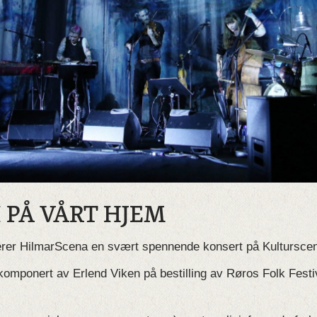
 PÅ VÅRT HJEM
erer HilmarScena en svært spennende konsert på Kultursce
komponert av Erlend Viken på bestilling av Røros Folk Festiv