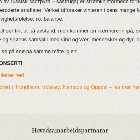
rm av russisk заструга – sastruga) er strømlinjeformede forhøy
roderte snøflater. Verket utforsker vinteren i dens mange f
vighetsfølelse, ro, balanse.
r alt ser likt ut på avstand, men kommer en nærmere innpå, 
og snøens samspill med vind og vær, mennesker og dyr, og f
 å se på snø på samme måte igjen!
ONSERT!
letter her!
ppført i Trondheim, Inderøy, Namsos og Oppdal – les mer her
Hovedsamarbeidspartnarar