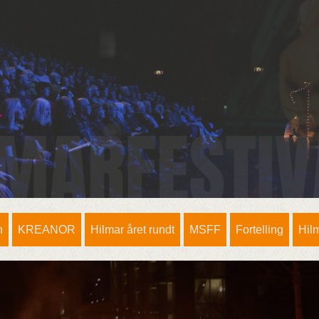
n
KREANOR
Hilmar året rundt
MSFF
Fortelling
Hil