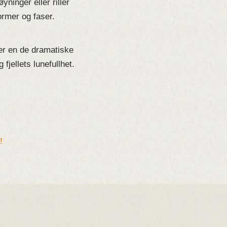
ninger eller riller
ormer og faser.
ser en de dramatiske
jellets lunefullhet.
!