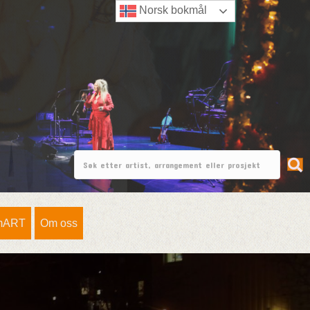
Norsk bokmål
mART
Om oss