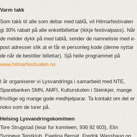
Varm takk
Som takk til alle som deltar med tablå, vil Hilmarfestivalen
gi 30% rabatt på alle enkeltbillettar (ikkje festivalpass). Når
de melder dykk på med tablå, sender de namneliste med e-
post adresser slik at ei får ei personleg kode (denne nyttar
de når de bestiller billettar). Sjå heile programmet på
www.hilmarfestivalen.no
I år organiserer vi Lysvandringa i samarbeid med NTE,
Sparebanken SMN, AMFI, Kulturskolen i Steinkjer, mange
frivillige og mange gode medhjelparar. Ta kontakt om det er
noko som de lurer på.
Helsing Lysvandringskomiteen
Tore Strugstad (leiar for komiteen, 936 92 603), Elin
Synnøve Teistklub, Ewelina Bernat, Fredrik Wasshaug og