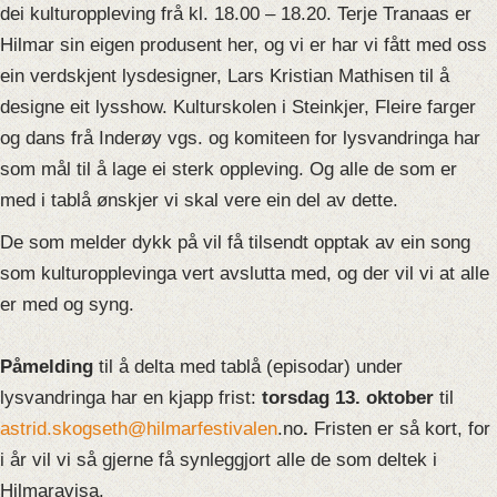
dei kulturoppleving frå kl. 18.00 – 18.20. Terje Tranaas er
Hilmar sin eigen produsent her, og vi er har vi fått med oss
ein verdskjent lysdesigner, Lars Kristian Mathisen til å
designe eit lysshow. Kulturskolen i Steinkjer, Fleire farger
og dans frå Inderøy vgs. og komiteen for lysvandringa har
som mål til å lage ei sterk oppleving. Og alle de som er
med i tablå ønskjer vi skal vere ein del av dette.
De som melder dykk på vil få tilsendt opptak av ein song
som kulturopplevinga vert avslutta med, og der vil vi at alle
er med og syng.
Påmelding
til å delta med tablå (episodar) under
lysvandringa har en kjapp frist:
torsdag 13. oktober
til
astrid.skogseth@hilmarfestivalen
.no
.
Fristen er så kort, for
i år vil vi så gjerne få synleggjort alle de som deltek i
Hilmaravisa.