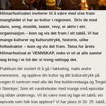
Hilmarfestivalen inviterer til å være med vise fram
mangfaldet vi har av kultur i regionen. Driv de med
dans, song, musikk, teater, revy, er aktiv i ein
organisasjon – kom og vis det fram i eit tablå. Vi har
mange kulturer og kulturuttrykk, historie, ulike
folkedrakter – kom og vis det fram. Tema for årets
Hilmarfestival er VENNSKAP, noko vi vil at alle samler
seg kring i ei tid der vi treng nettopp det.
Publikum blir invitert til å gå i fakkeltog, møte andre
menneske, og oppleve din kultur og ditt kulturuttrykk på
vegen til sentrum med alle dei fine butikkvindauga og Torget
i Steinkjer; Som eit vandreteater med mange små episodar
og bilder undervegs. Vil du være med og lage eit tablå, ein
episode som folk kan oppleve? Vi har plass til 20- 25 tablå.