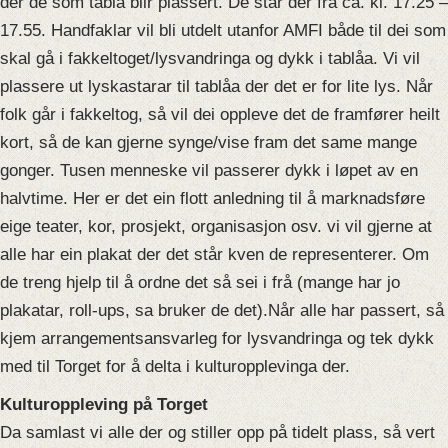
der de som tablå blir plassert. De står der frå ca. kl. 17.25 –
17.55. Handfaklar vil bli utdelt utanfor AMFI både til dei som
skal gå i fakkeltoget/lysvandringa og dykk i tablåa. Vi vil
plassere ut lyskastarar til tablåa der det er for lite lys. Når
folk går i fakkeltog, så vil dei oppleve det de framfører heilt
kort, så de kan gjerne synge/vise fram det same mange
gonger. Tusen menneske vil passerer dykk i løpet av en
halvtime. Her er det ein flott anledning til å marknadsføre
eige teater, kor, prosjekt, organisasjon osv. vi vil gjerne at
alle har ein plakat der det står kven de representerer. Om
de treng hjelp til å ordne det så sei i frå (mange har jo
plakatar, roll-ups, sa bruker de det).Når alle har passert, så
kjem arrangementsansvarleg for lysvandringa og tek dykk
med til Torget for å delta i kulturopplevinga der.
Kulturoppleving på Torget
Da samlast vi alle der og stiller opp på tidelt plass, så vert