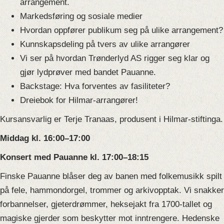
arrangement.
Markedsføring og sosiale medier
Hvordan oppfører publikum seg på ulike arrangement?
Kunnskapsdeling på tvers av ulike arrangører
Vi ser på hvordan Trønderlyd AS rigger seg klar og
gjør lydprøver med bandet Pauanne.
Backstage: Hva forventes av fasiliteter?
Dreiebok for Hilmar-arrangører!
K
ursansvarlig er Terje Tranaas, produsent i Hilmar-stiftinga.
Middag kl. 16:00–17:00
Konsert med Pauanne kl. 17:00–18:15
Finske Pauanne blåser deg av banen med folkemusikk spilt
på fele, hammondorgel, trommer og arkivopptak. Vi snakker
forbannelser, gjeterdrømmer, heksejakt fra 1700-tallet og
magiske gjerder som beskytter mot inntrengere. Hedenske