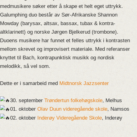
medmusikere søker etter å skape et helt eget uttrykk.
Galumphing duo består av Sør-Afrikanske Shannon
Mowday (barysax, altsax, bassax, tubax & kontra-
altklarinett) og norske Jørgen Bjelkerud (trombone).
Duoens musikere har funnet et felles uttrykk i kontrasten
mellom skrevet og improvisert materiale. Med referanser
knyttet til Bach, kontrapunktisk musikk og nordisk
melodikk, så vel som.
Dette er i samarbeid med
Midtnorsk Jazzsenter
30. september
Trøndertun folkehøgskole
, Melhus
01. oktober
Olav Duun videregående skole
, Namsos
02. oktober
Inderøy Videregående Skole
, Inderøy