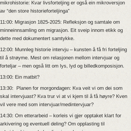
mikrohistorie:
Kvar livsforteljing er også ein mikroversjon
av “den store historieforteljinga”
11:00: Migrasjon 1825-2025: Refleksjon og samtale om
minneinnsamling om migrasjon. Eit sveip innom etikk og
dette med dokumentert samtykke.
12:00: Munnleg historie intervju – kunsten å få fri forteljing
til å strøyme. Mest om relasjonen mellom intervjuar og
forteljar – men også litt om lys, lyd og billedkomposisjon.
13:00: Ein matbit?
13:30: Planen for morgondagen: Kva veit vi om dei som
skal intervjuast? Kva trur vi at vi kjem til å få høyre? Kven
vil vere med som intervjuar/medintervjuar?
14:30: Om etterarbeid – korleis vi gjer opptaket klart for
arkivering og eventuell deling? Om opplasting til