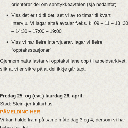
orienterar dei om samtykkeavtalen (sjå nedanfor)
Viss det er tid til det, set vi av to timar til kvart
intervju. Vi lagar altså avtalar f.eks. kl 09 – 11 – 13 :30
– 14:30 – 17:00 – 19:00
Viss vi har fleire intervjuarar, lagar vi fleire
“opptaksstasjonar”
Gjennom natta lastar vi opptaksfilane opp til arbeidsarkivet,
slik at vi er sikre på at dei ikkje går tapt.
Fredag 25. og (evt.) laurdag 26. april:
Stad:
Steinkjer
kulturhus
PÅMELDING HER
Vi kan halde fram på same måte dag 3 og 4, dersom vi har
behov for det.