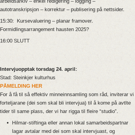
arbeidsarkiv – enkel redigering – logging –
autotranskripsjon – korrektur – publisering på nettsider.
15:30: Kursevaluering – planar framover.
Formidlingsarrangement hausten 2025?
16:00 SLUTT
Intervjuopptak torsdag 24. april:
Stad:
Steinkjer
kulturhus
PÅMELDING HER
For å få til så effektiv minneinnsamling som råd, inviterar vi
forteljarane (dei som skal bli intervjua) til å kome på avtlte
tider til same plass, der vi har rigga til fleire “studio”.
Hilmar-stiftinga eller annan lokal samarbeidspartnar
lagar avtalar med dei som skal intervjuast, og