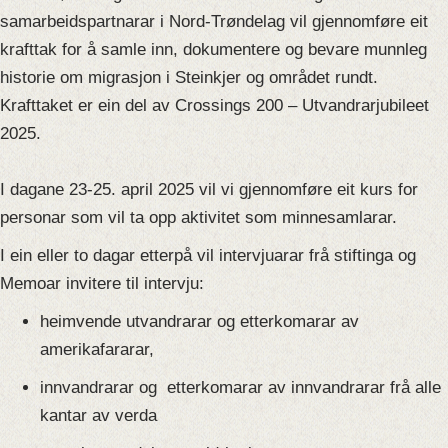
samarbeidspartnarar i Nord-Trøndelag vil gjennomføre eit
krafttak for å samle inn, dokumentere og bevare munnleg
historie om migrasjon i Steinkjer og området rundt.
Krafttaket er ein del av Crossings 200 – Utvandrarjubileet
2025.
I dagane 23-2
5
. a
p
ril 2025 vil vi gjennomføre eit kurs for
personar som vil ta opp aktivitet som
minnesamlarar.
I ein eller to dagar etterpå vil intervjuarar frå stiftinga og
Memoar invitere til intervju:
heimvende utvandrarar og etterkomarar av
amerikafararar,
innvandrarar og
etterkomarar av innvandrarar frå alle
kantar av verda