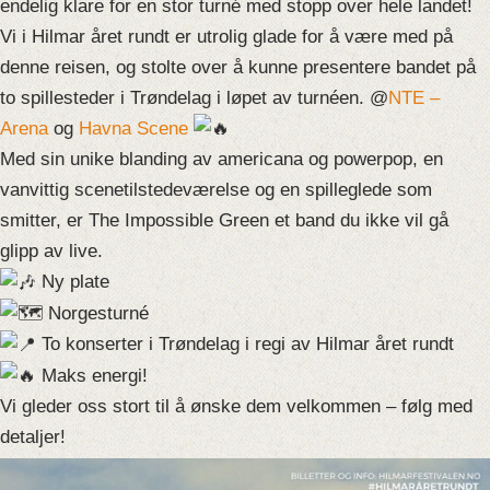
endelig klare for en stor turné med stopp over hele landet!
Vi i Hilmar året rundt er utrolig glade for å være med på
denne reisen, og stolte over å kunne presentere bandet på
to spillesteder i Trøndelag i løpet av turnéen. @
NTE –
Arena
og
Havna Scene
Med sin unike blanding av americana og powerpop, en
vanvittig scenetilstedeværelse og en spilleglede som
smitter, er The Impossible Green et band du ikke vil gå
glipp av live.
Ny plate
Norgesturné
To konserter i Trøndelag i regi av Hilmar året rundt
Maks energi!
Vi gleder oss stort til å ønske dem velkommen – følg med
detaljer!