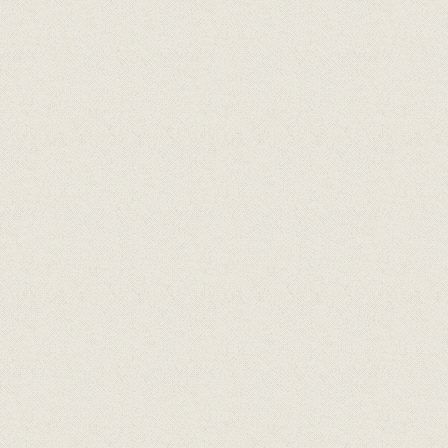
Offentlege tilskotsytarar