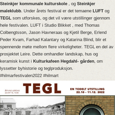
Steinkjer kommunale kulturskole
, og
Steinkjer
maleklubb
. Under årets festival er det temaene
LUFT
og
TEGL
som utforskes, og det vil være utstillinger gjennom
hele festivalen. LUFT i Studio Blikket , med Thomas
Colbengtsson, Jason Havneraas og Kjetil Berge, Erlend
Peder Kvam, Farhad Kalantary og Katarina Blind, blir et
spennende møte mellom flere virkeligheter. TEGL en del av
prosjektet Leire. Dette omhandler landskap, hus og
keramisk kunst i
Kulturkafeen Hegdahl- gården
, om
lyssetter byhistorie og teglproduksjon.
#hilmarfestivalen2022 #hilmart