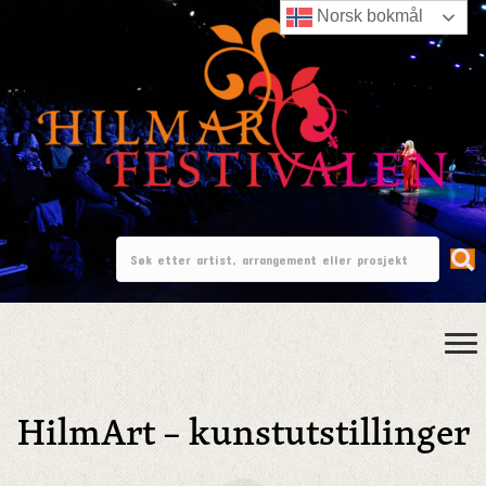
Norsk bokmål
HilmArt – kunstutstillinger