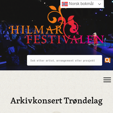
Norsk bokmål
Arkivkonsert Trøndelag