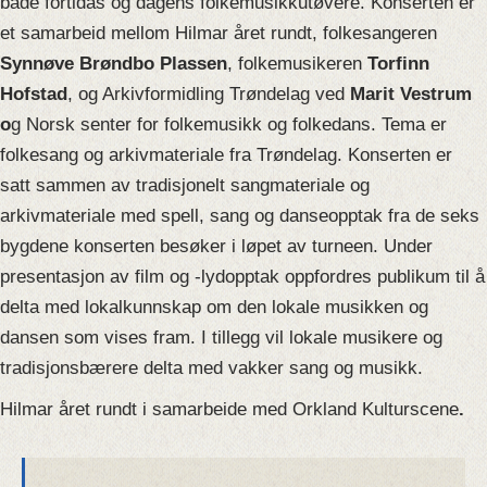
både fortidas og dagens folkemusikkutøvere. Konserten er
et samarbeid mellom Hilmar året rundt, folkesangeren
Synnøve Brøndbo Plassen
, folkemusikeren
Torfinn
Hofstad
, og Arkivformidling Trøndelag ved
Marit Vestrum
o
g Norsk senter for folkemusikk og folkedans. Tema er
folkesang og arkivmateriale fra Trøndelag. Konserten er
satt sammen av tradisjonelt sangmateriale og
arkivmateriale med spell, sang og danseopptak fra de seks
bygdene konserten besøker i løpet av turneen. Under
presentasjon av film og -lydopptak oppfordres publikum til å
delta med lokalkunnskap om den lokale musikken og
dansen som vises fram. I tillegg vil lokale musikere og
tradisjonsbærere delta med vakker sang og musikk.
Hilmar året rundt i samarbeide med Orkland Kulturscene
.