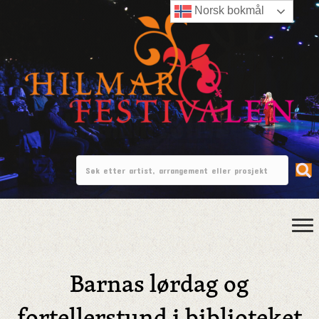
Norsk bokmål
Barnas lørdag og
fortellerstund i biblioteket