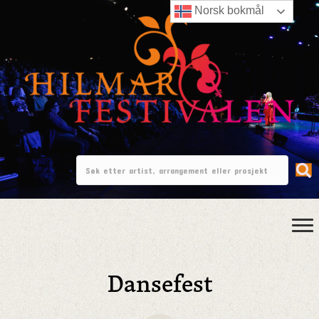
Norsk bokmål
Dansefest