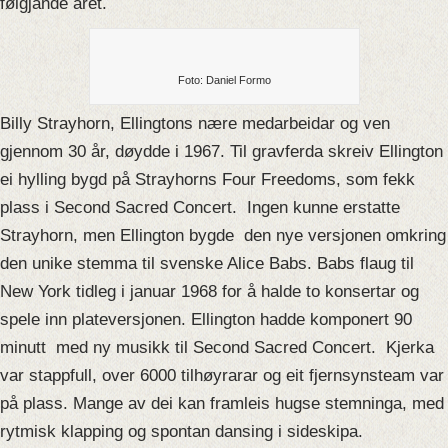
følgjande året.
Foto: Daniel Formo
Billy Strayhorn, Ellingtons nære medarbeidar og ven
gjennom 30 år, døydde i 1967. Til gravferda skreiv Ellington
ei hylling bygd på Strayhorns Four Freedoms, som fekk
plass i Second Sacred Concert. Ingen kunne erstatte
Strayhorn, men Ellington bygde den nye versjonen omkring
den unike stemma til svenske Alice Babs. Babs flaug til
New York tidleg i januar 1968 for å halde to konsertar og
spele inn plateversjonen. Ellington hadde komponert 90
minutt med ny musikk til Second Sacred Concert. Kjerka
var stappfull, over 6000 tilhøyrarar og eit fjernsynsteam var
på plass. Mange av dei kan framleis hugse stemninga, med
rytmisk klapping og spontan dansing i sideskipa.