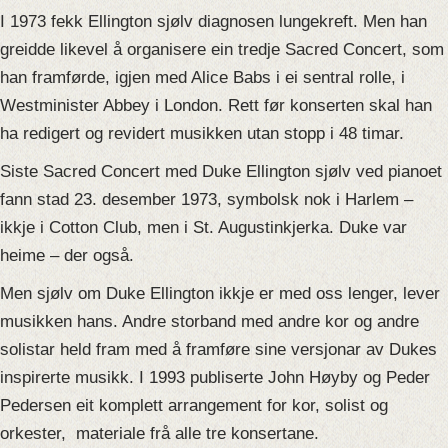
I 1973 fekk Ellington sjølv diagnosen lungekreft. Men han
greidde likevel å organisere ein tredje Sacred Concert, som
han framførde, igjen med Alice Babs i ei sentral rolle, i
Westminister Abbey i London. Rett før konserten skal han
ha redigert og revidert musikken utan stopp i 48 timar.
Siste Sacred Concert med Duke Ellington sjølv ved pianoet
fann stad 23. desember 1973, symbolsk nok i Harlem –
ikkje i Cotton Club, men i St. Augustinkjerka. Duke var
heime – der også.
Men sjølv om Duke Ellington ikkje er med oss lenger, lever
musikken hans. Andre storband med andre kor og andre
solistar held fram med å framføre sine versjonar av Dukes
inspirerte musikk. I 1993 publiserte John Høyby og Peder
Pedersen eit komplett arrangement for kor, solist og
orkester, materiale frå alle tre konsertane.