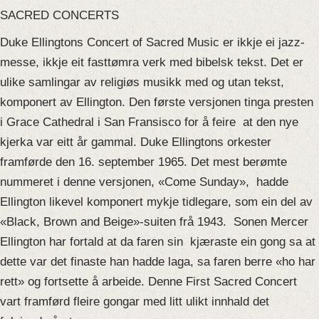
SACRED CONCERTS
Duke Ellingtons Concert of Sacred Music er ikkje ei jazz-
messe, ikkje eit fasttømra verk med bibelsk tekst. Det er
ulike samlingar av religiøs musikk med og utan tekst,
komponert av Ellington. Den første versjonen tinga presten
i Grace Cathedral i San Fransisco for å feire at den nye
kjerka var eitt år gammal. Duke Ellingtons orkester
framførde den 16. september 1965. Det mest berømte
nummeret i denne versjonen, «Come Sunday», hadde
Ellington likevel komponert mykje tidlegare, som ein del av
«Black, Brown and Beige»-suiten frå 1943. Sonen Mercer
Ellington har fortald at da faren sin kjæraste ein gong sa at
dette var det finaste han hadde laga, sa faren berre «ho har
rett» og fortsette å arbeide. Denne First Sacred Concert
vart framførd fleire gongar med litt ulikt innhald det