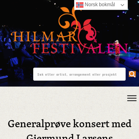
Norsk bokmål
Generalprøve konsert med
Gjermund Larsens