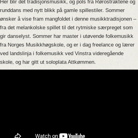
Her blir det tradisjonsmusikk, og pols fra Rørostraktene og
runddans med nytt blikk på gamle spillestiler. Sommer
ønsker å vise fram mangfoldet i denne musikktradisjonen –
fra det melankolske spillet til det rytmiske særpreget som
gir danselyst. Sommer har master i utøvende folkemusikk
fra Norges Musikkhøgskole, og er i dag freelance og lærer
ved landslinja i folkemusikk ved Vinstra videregående
skole, og har gitt ut soloplata
Attkømme
n
.