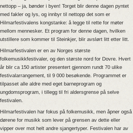
nettopp – ja, bønder i byen! Torget blir denne dagen pyntet
med fakler og lys, og innbyr til nettopp det som er
Hilmarfestivalens kongstanke: å legge til rette for møter
mellom mennesker. Et program for denne dagen, hvilken
utstillere som kommer til Steinkjer, blir avslørt litt etter litt.
Hilmarfestivalen er en av Norges største
folkemusikkfestivaler, og den største nord for Dovre. Hvert
år blir ca 150 artister presentert gjennom rundt 70 ulike
festivalarrangement, til 9 000 besøkende. Programmet er
tilpasset alle aldre med eget barneprogram og
ungdomsprogram, i tillegg til fri aldersgrense på selve
festivalen.
Hilmarfestivalen har fokus på folkemusikk, men åpner også
dørene for musikk som lever på grensen av dette eller
vipper over mot helt andre sjangertyper. Festivalen har av