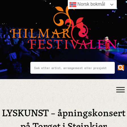
Norsk bokmål
LYSKUNST – åpningskonsert
på Torget i Steinkjer