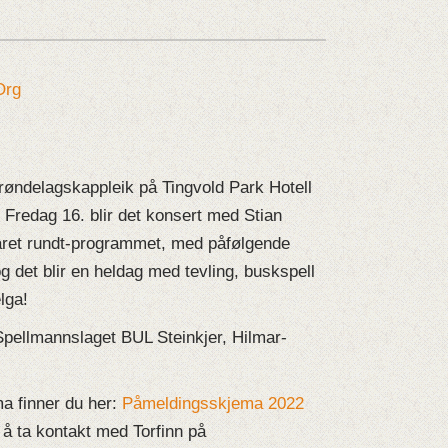
Trøndelagskappleik på Tingvold Park Hotell
 Fredag 16. blir det konsert med Stian
året rundt-programmet, med påfølgende
g det blir en heldag med tevling, buskspell
lga!
pellmannslaget BUL Steinkjer, Hilmar-
a finner du her:
Påmeldingsskjema 2022
 å ta kontakt med Torfinn på