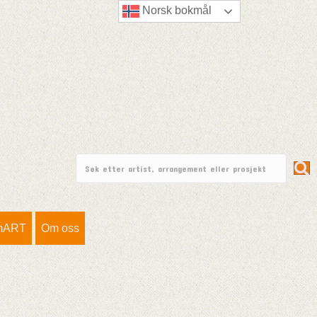
Norsk bokmål
mART
Om oss