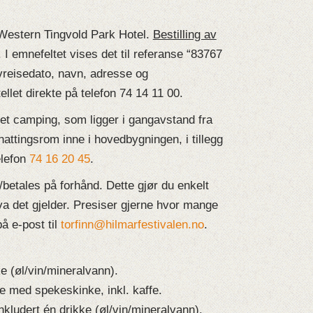
 Western Tingvold Park Hotel.
Bestilling av
. I emnefeltet vises det til referanse “83767
vreisedato, navn, adresse og
let direkte på telefon 74 14 11 00.
t camping, som ligger i gangavstand fra
rnattingsrom inne i hovedbygningen, i tillegg
elefon
74 16 20 45
.
/betales på forhånd. Dette gjør du enkelt
hva det gjelder. Presiser gjerne hvor mange
på e-post til
torfinn@hilmarfestivalen.no
.
ke (øl/vin/mineralvann).
e med spekeskinke, inkl. kaffe.
ludert én drikke (øl/vin/mineralvann).