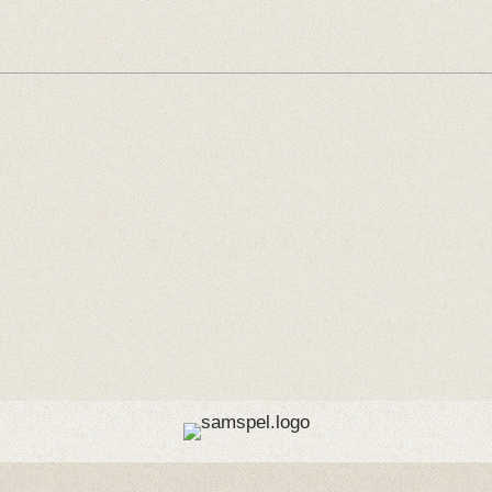
Offentlege tilskotsytarar