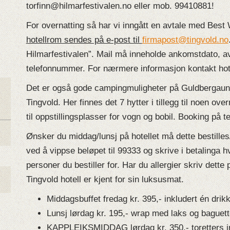
torfinn@hilmarfestivalen.no eller mob. 99410881!
For overnatting så har vi inngått en avtale med Best
hotellrom sendes på e-post til
firmapost@tingvold.no
Hilmarfestivalen”. Mail må inneholde ankomstdato, a
telefonnummer. For nærmere informasjon kontakt hotel
Det er også gode campingmuligheter på Guldbergaune
Tingvold. Her finnes det 7 hytter i tillegg til noen ove
til oppstillingsplasser for vogn og bobil. Booking på t
Ønsker du middag/lunsj på hotellet må dette bestilles
ved å vippse beløpet til 99333 og skrive i betalinga 
personer du bestiller for. Har du allergier skriv dette 
Tingvold hotell er kjent for sin luksusmat.
Middagsbuffet fredag kr. 395,- inkludert én drik
Lunsj lørdag kr. 195,- wrap med laks og baguett
KAPPLEIKSMIDDAG lørdag kr. 350,- toretters ink