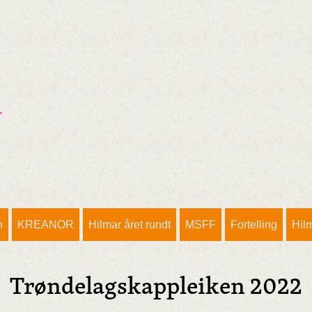
n
KREANOR
Hilmar året rundt
MSFF
Fortelling
Hil
Trøndelagskappleiken 2022