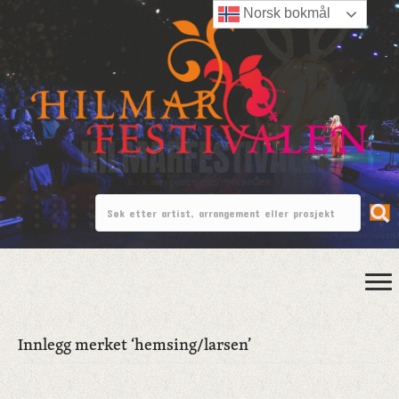
Norsk bokmål
Innlegg merket ‘hemsing/larsen’