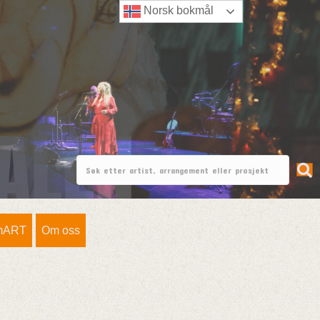
Norsk bokmål
mART
Om oss