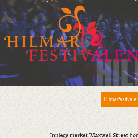
Hilmarfestivale
Innlegg merket ‘Maxwell Street ho