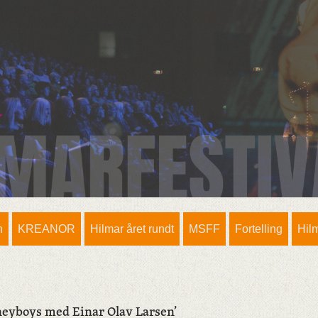
n
KREANOR
Hilmar året rundt
MSFF
Fortelling
Hil
neyboys med Einar Olav Larsen’