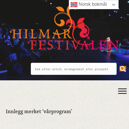
Norsk bokmål
Innlegg merket ‘vårprogram’