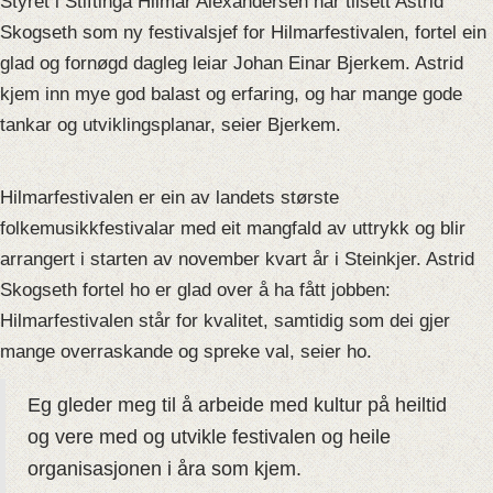
Styret i Stiftinga Hilmar Alexandersen har tilsett Astrid
Skogseth som ny festivalsjef for Hilmarfestivalen, fortel ein
glad og fornøgd dagleg leiar Johan Einar Bjerkem. Astrid
kjem inn mye god balast og erfaring, og har mange gode
tankar og utviklingsplanar, seier Bjerkem.
Hilmarfestivalen er ein av landets største
folkemusikkfestivalar med eit mangfald av uttrykk og blir
arrangert i starten av november kvart år i Steinkjer. Astrid
Skogseth fortel ho er glad over å ha fått jobben:
Hilmarfestivalen står for kvalitet, samtidig som dei gjer
mange overraskande og spreke val, seier ho.
Eg gleder meg til å arbeide med kultur på heiltid
og vere med og utvikle festivalen og heile
organisasjonen i åra som kjem.