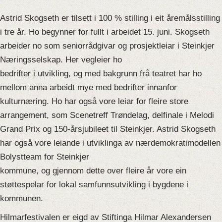
Astrid Skogseth er tilsett i 100 % stilling i eit åremålsstilling
i tre år. Ho begynner for fullt i arbeidet 15. juni. Skogseth
arbeider no som seniorrådgivar og prosjektleiar i Steinkjer
Næringsselskap. Her vegleier ho
bedrifter i utvikling, og med bakgrunn frå teatret har ho
mellom anna arbeidt mye med bedrifter innanfor
kulturnæring. Ho har også vore leiar for fleire store
arrangement, som Scenetreff Trøndelag, delfinale i Melodi
Grand Prix og 150-årsjubileet til Steinkjer. Astrid Skogseth
har også vore leiande i utviklinga av nærdemokratimodellen
Bolystteam for Steinkjer
kommune, og gjennom dette over fleire år vore ein
støttespelar for lokal samfunnsutvikling i bygdene i
kommunen.
Hilmarfestivalen er eigd av Stiftinga Hilmar Alexandersen