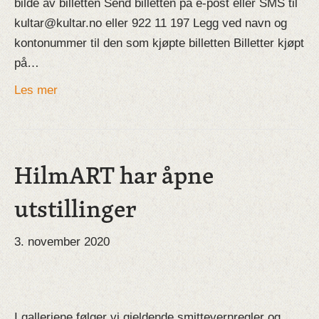
bilde av billetten Send billetten på e-post eller SMS til
kultar@kultar.no eller 922 11 197 Legg ved navn og
kontonummer til den som kjøpte billetten Billetter kjøpt
på…
Les mer
HilmART har åpne
utstillinger
3. november 2020
I galleriene følger vi gjeldende smittevernregler og