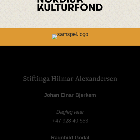
Stiftinga Hilmar Alexandersen
Johan Einar Bjerkem
Dagleg leiar
+47 928 40 553
Ragnhild Godal