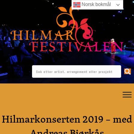
Norsk bokmål
Hilmarkonserten 2019 – med
Andreas Bjørkås