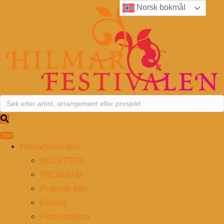
Norsk bokmål
Hilmarfestivalen
BILLETTER
PROGRAM
Praktisk info
Frivillig
Festivalavisa