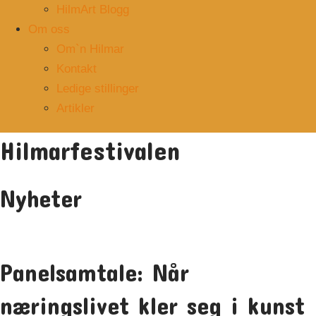
HilmArt Blogg
Om oss
Om`n Hilmar
Kontakt
Ledige stillinger
Artikler
Hilmarfestivalen
Nyheter
Panelsamtale: Når
næringslivet kler seg i kunst