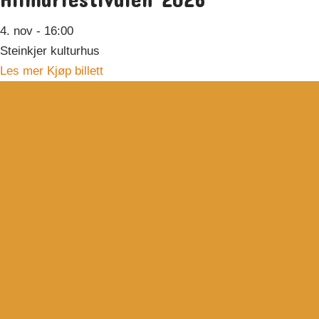
4. nov
- 16:00
Steinkjer kulturhus
Les mer
Kjøp billett
Hovedsamarbeidspartnarar