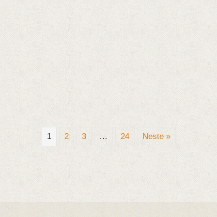
1
2
3
…
24
Neste »